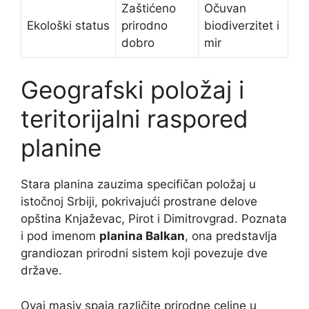
Zaštićeno
Očuvan
Ekološki status
prirodno
biodiverzitet i
dobro
mir
Geografski položaj i
teritorijalni raspored
planine
Stara planina zauzima specifičan položaj u
istočnoj Srbiji, pokrivajući prostrane delove
opština Knjaževac, Pirot i Dimitrovgrad. Poznata
i pod imenom
planina Balkan
, ona predstavlja
grandiozan prirodni sistem koji povezuje dve
države.
Ovaj masiv spaja različite prirodne celine u