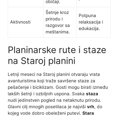
običaji.
Šetnje kroz
Potpuna
prirodu i
Aktivnosti
relaksacija i
razgovor sa
edukacija.
meštanima.
Planinarske rute i staze
na Staroj planini
Letnji meseci na Staroj planini otvaraju vrata
avanturistima koji traže savršene staze za
pešačenje i biciklizam. Gosti mogu birati između
lakših šetnji i ozbiljnih uspona. Svaka
staza
nudi jedinstven pogled na netaknutu prirodu.
Glavni cilj mnogih posetilaca je najviši
vrh
, do
kojeg vode dobro obeleženi putevi.
Stara