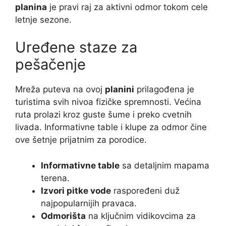
planina
je pravi raj za aktivni odmor tokom cele
letnje sezone.
Uređene staze za
pešačenje
Mreža puteva na ovoj
planini
prilagođena je
turistima svih nivoa fizičke spremnosti. Većina
ruta prolazi kroz guste šume i preko cvetnih
livada. Informativne table i klupe za odmor čine
ove šetnje prijatnim za porodice.
Informativne table
sa detaljnim mapama
terena.
Izvori pitke vode
raspoređeni duž
najpopularnijih pravaca.
Odmorišta
na ključnim vidikovcima za