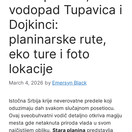
vodopad Tupavica i
Dojkinci:
planinarske rute,
eko ture i foto
lokacije
March 4, 2026
by
Emersyn Black
Istočna Srbija krije neverovatne predele koji
oduzimaju dah svakom slučajnom posetiocu.
Ovaj sveobuhvatni vodič detaljno otkriva magiju
mesta gde netaknuta priroda vlada u svom
najčistijem obliku.
Stara planina
predstavlja