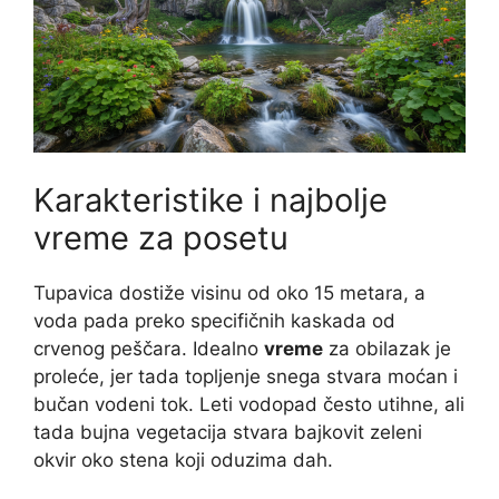
Karakteristike i najbolje
vreme za posetu
Tupavica dostiže visinu od oko 15 metara, a
voda pada preko specifičnih kaskada od
crvenog peščara. Idealno
vreme
za obilazak je
proleće, jer tada topljenje snega stvara moćan i
bučan vodeni tok. Leti vodopad često utihne, ali
tada bujna vegetacija stvara bajkovit zeleni
okvir oko stena koji oduzima dah.