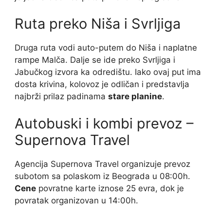
Ruta preko Niša i Svrljiga
Druga ruta vodi auto-putem do Niša i naplatne
rampe Malča. Dalje se ide preko Svrljiga i
Jabučkog izvora ka odredištu. Iako ovaj put ima
dosta krivina, kolovoz je odličan i predstavlja
najbrži prilaz padinama
stare planine
.
Autobuski i kombi prevoz –
Supernova Travel
Agencija Supernova Travel organizuje prevoz
subotom sa polaskom iz Beograda u 08:00h.
Cene
povratne karte iznose 25 evra, dok je
povratak organizovan u 14:00h.