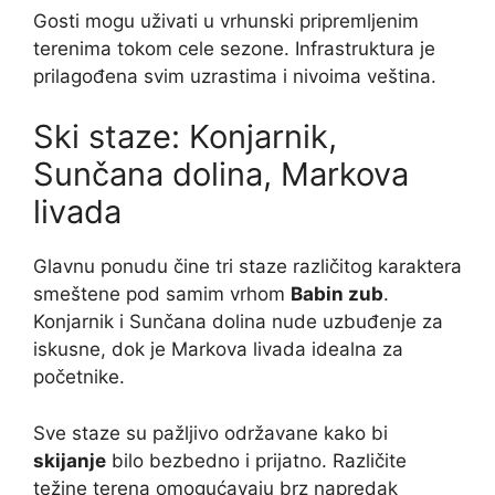
Gosti mogu uživati u vrhunski pripremljenim
terenima tokom cele sezone. Infrastruktura je
prilagođena svim uzrastima i nivoima veština.
Ski staze: Konjarnik,
Sunčana dolina, Markova
livada
Glavnu ponudu čine tri staze različitog karaktera
smeštene pod samim vrhom
Babin zub
.
Konjarnik i Sunčana dolina nude uzbuđenje za
iskusne, dok je Markova livada idealna za
početnike.
Sve staze su pažljivo održavane kako bi
skijanje
bilo bezbedno i prijatno. Različite
težine terena omogućavaju brz napredak