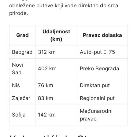
obeležene puteve koji vode direktno do srca
prirode.
Udaljenost
Grad
Pravac dolaska
(km)
Beograd
312 km
Auto-put E-75
Novi
402 km
Preko Beograda
Sad
Niš
76 km
Direktan put
Zaječar
83 km
Regionalni put
Međunarodni
Sofija
142 km
pravac