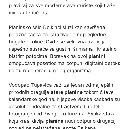
pravi raj za sve moderne avanturiste koji traže
mir i autentičnost.
Planinsko selo Dojkinci služi kao savršena
polazna tačka za istraživanje nepregledne i
bogate okoline. Ovde se vekovna tradicija
uspešno susreće sa gustim šumama i kristalno
bistrim potocima. Boravak na ovoj
planini
omogućava posetiocima potpuni digitalni detoks
i brzu regeneraciju celog organizma.
Vodopad Tupavica važi za jedan od najlepših
prirodnih dragulja
stare planine
tokom čitave
kalendarske godine. Njegove visoke kaskade su
apsolutno idealne za strastvene ljubitelje
fotografije i održivog eko turizma. Svaka staza
koju krasi divlja
planina
nudi potpuno drugačiji
pogled na neistražene lepote Balkana.