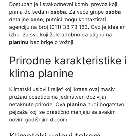
Dostupan je i svakodnevni kombi prevoz koji
prima do sedam
osoba
. Za veće grupe
osoba
i
detaljne
cene
, putnici mogu kontaktirati
agenciju na broj (011) 33 73 183. Ovo je idealan
izbor za sve koji žele udobno da stignu na
planinu
bez brige o vožnji.
Prirodne karakteristike i
klima planine
Klimatski uslovi i reljef koji krase ovaj masiv
pružaju posetiocima jedinstven doživljaj
netaknute prirode. Ova
planina
nudi bogatstvo
pejzaža koji se drastično menjaju sa svakim
novim godišnjim dobom.