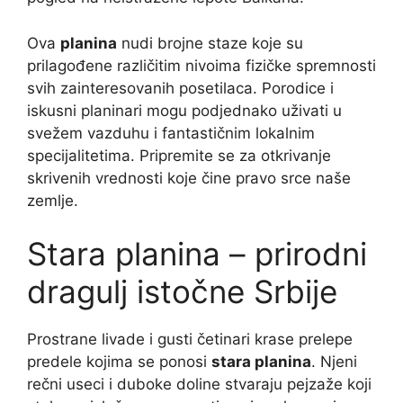
Ova
planina
nudi brojne staze koje su
prilagođene različitim nivoima fizičke spremnosti
svih zainteresovanih posetilaca. Porodice i
iskusni planinari mogu podjednako uživati u
svežem vazduhu i fantastičnim lokalnim
specijalitetima. Pripremite se za otkrivanje
skrivenih vrednosti koje čine pravo srce naše
zemlje.
Stara planina – prirodni
dragulj istočne Srbije
Prostrane livade i gusti četinari krase prelepe
predele kojima se ponosi
stara planina
. Njeni
rečni useci i duboke doline stvaraju pejzaže koji