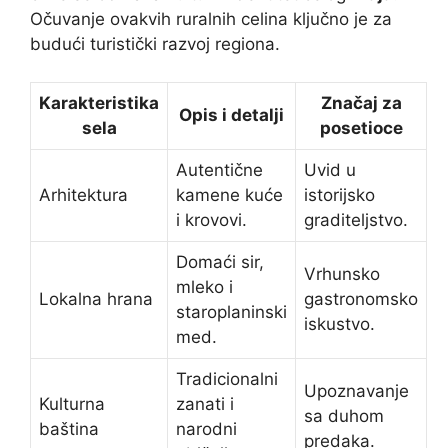
Očuvanje ovakvih ruralnih celina ključno je za
budući turistički razvoj regiona.
Karakteristika
Značaj za
Opis i detalji
sela
posetioce
Autentične
Uvid u
Arhitektura
kamene kuće
istorijsko
i krovovi.
graditeljstvo.
Domaći sir,
Vrhunsko
mleko i
Lokalna hrana
gastronomsko
staroplaninski
iskustvo.
med.
Tradicionalni
Upoznavanje
Kulturna
zanati i
sa duhom
baština
narodni
predaka.