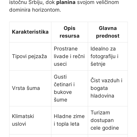
istočnu Srbiju, dok
planina
svojom veličinom
dominira horizontom.
Opis
Glavna
Karakteristika
resursa
prednost
Prostrane
Idealno za
Tipovi pejzaža
livade i rečni
fotografiju i
useci
šetnje
Gusti
Čist vazduh i
četinari i
Vrsta šuma
bogata
bukove
hladovina
šume
Turizam
Klimatski
Hladne zime
dostupan
uslovi
i topla leta
cele godine