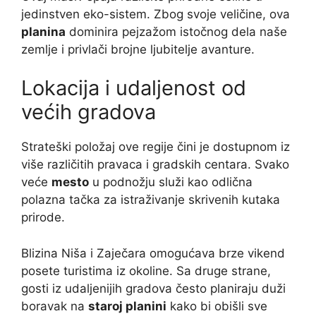
jedinstven eko-sistem. Zbog svoje veličine, ova
planina
dominira pejzažom istočnog dela naše
zemlje i privlači brojne ljubitelje avanture.
Lokacija i udaljenost od
većih gradova
Strateški položaj ove regije čini je dostupnom iz
više različitih pravaca i gradskih centara. Svako
veće
mesto
u podnožju služi kao odlična
polazna tačka za istraživanje skrivenih kutaka
prirode.
Blizina Niša i Zaječara omogućava brze vikend
posete turistima iz okoline. Sa druge strane,
gosti iz udaljenijih gradova često planiraju duži
boravak na
staroj planini
kako bi obišli sve