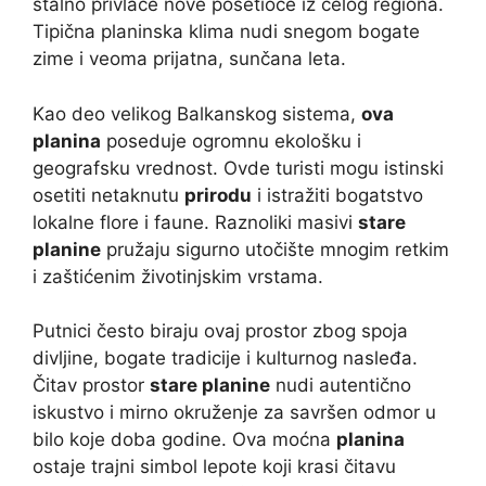
stalno privlače nove posetioce iz celog regiona.
Tipična planinska klima nudi snegom bogate
zime i veoma prijatna, sunčana leta.
Kao deo velikog Balkanskog sistema,
ova
planina
poseduje ogromnu ekološku i
geografsku vrednost. Ovde turisti mogu istinski
osetiti netaknutu
prirodu
i istražiti bogatstvo
lokalne flore i faune. Raznoliki masivi
stare
planine
pružaju sigurno utočište mnogim retkim
i zaštićenim životinjskim vrstama.
Putnici često biraju ovaj prostor zbog spoja
divljine, bogate tradicije i kulturnog nasleđa.
Čitav prostor
stare planine
nudi autentično
iskustvo i mirno okruženje za savršen odmor u
bilo koje doba godine. Ova moćna
planina
ostaje trajni simbol lepote koji krasi čitavu