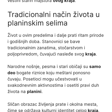
veštini starih majstora
ovog kraja
.
Tradicionalni način života u
planinskim selima
Život u ovim predelima i dalje prati ritam prirode
i godišnjih doba. Stanovnici se bave
tradicionalnim zanatima, stočarstvom i
poljoprivredom, čuvajući nasleđe svog
kraja
.
Narodne nošnje, pesma i stari običaji su
samo
deo
bogate riznice koju meštani ponosno
čuvaju. Posetioci mogu učestvovati u
svakodnevnim aktivnostima i osetiti pravi duh
života na
planini
.
Sličan obrazac življenja prate i okolna mesta,
čime se održava kulturni identitet celog
kraja
.