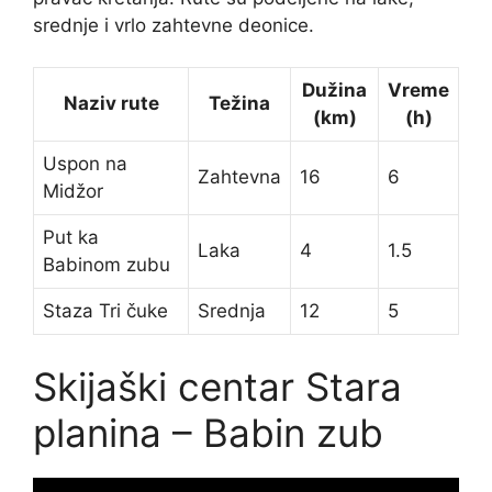
srednje i vrlo zahtevne deonice.
Dužina
Vreme
Naziv rute
Težina
(km)
(h)
Uspon na
Zahtevna
16
6
Midžor
Put ka
Laka
4
1.5
Babinom zubu
Staza Tri čuke
Srednja
12
5
Skijaški centar Stara
planina – Babin zub