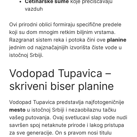
Četinarske šume
koje prečišćavaju
vazduh
Ovi prirodni oblici formiraju specifične predele
koji su dom mnogim retkim biljnim vrstama.
Razgranat sistem reka i potoka čini ove
planine
jednim od najznačajnijih izvorišta čiste vode u
istočnoj Srbiji.
Vodopad Tupavica –
skriveni biser planine
Vodopad Tupavica predstavlja najfotogeničnije
mesto
u istočnoj Srbiji i nezaobilaznu tačku
vašeg putovanja. Ovaj svetlucavi slap vode nudi
savršen spoj netaknute prirode i lakog pristupa
za sve generacije. On s pravom nosi titulu