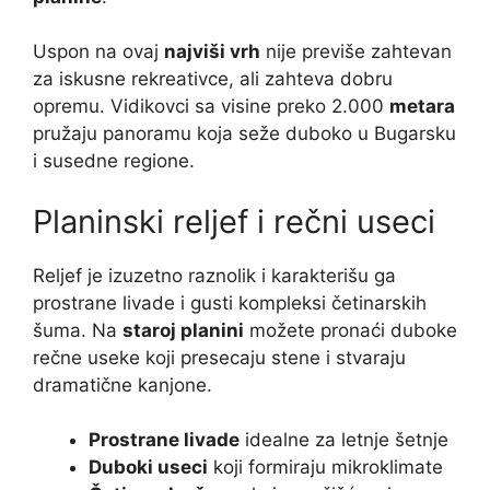
Uspon na ovaj
najviši vrh
nije previše zahtevan
za iskusne rekreativce, ali zahteva dobru
opremu. Vidikovci sa visine preko 2.000
metara
pružaju panoramu koja seže duboko u Bugarsku
i susedne regione.
Planinski reljef i rečni useci
Reljef je izuzetno raznolik i karakterišu ga
prostrane livade i gusti kompleksi četinarskih
šuma. Na
staroj planini
možete pronaći duboke
rečne useke koji presecaju stene i stvaraju
dramatične kanjone.
Prostrane livade
idealne za letnje šetnje
Duboki useci
koji formiraju mikroklimate