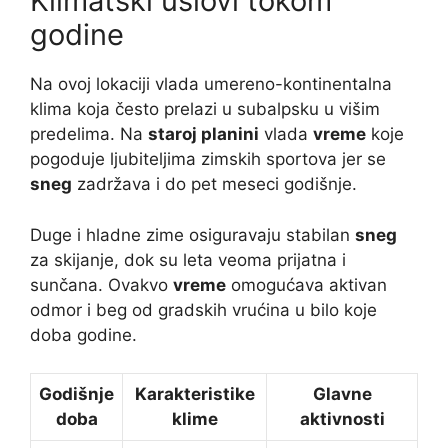
Klimatski uslovi tokom
godine
Na ovoj lokaciji vlada umereno-kontinentalna
klima koja često prelazi u subalpsku u višim
predelima. Na
staroj planini
vlada
vreme
koje
pogoduje ljubiteljima zimskih sportova jer se
sneg
zadržava i do pet meseci godišnje.
Duge i hladne zime osiguravaju stabilan
sneg
za skijanje, dok su leta veoma prijatna i
sunčana. Ovakvo
vreme
omogućava aktivan
odmor i beg od gradskih vrućina u bilo koje
doba godine.
Godišnje
Karakteristike
Glavne
doba
klime
aktivnosti