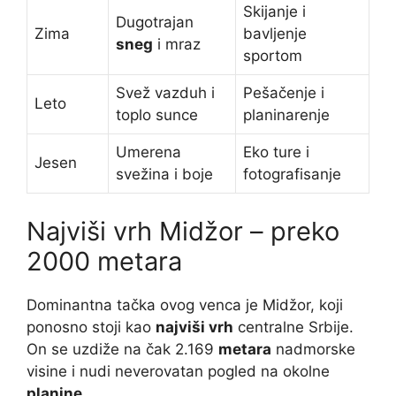
Skijanje i
Dugotrajan
Zima
bavljenje
sneg
i mraz
sportom
Svež vazduh i
Pešačenje i
Leto
toplo sunce
planinarenje
Umerena
Eko ture i
Jesen
svežina i boje
fotografisanje
Najviši vrh Midžor – preko
2000 metara
Dominantna tačka ovog venca je Midžor, koji
ponosno stoji kao
najviši vrh
centralne Srbije.
On se uzdiže na čak 2.169
metara
nadmorske
visine i nudi neverovatan pogled na okolne
planine
.