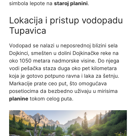
simbola lepote na
staroj planini
.
Lokacija i pristup vodopadu
Tupavica
Vodopad se nalazi u neposrednoj blizini sela
Dojkinci, smešten u dolini Dojkinačke reke na
oko 1050 metara nadmorske visine. Do njega
vodi pešačka staza duga oko pet kilometara
koja je gotovo potpuno ravna i laka za šetnju.
Markacije prate ceo put, što omogućava
posetiocima da bezbedno uživaju u mirisima
planine
tokom celog puta.