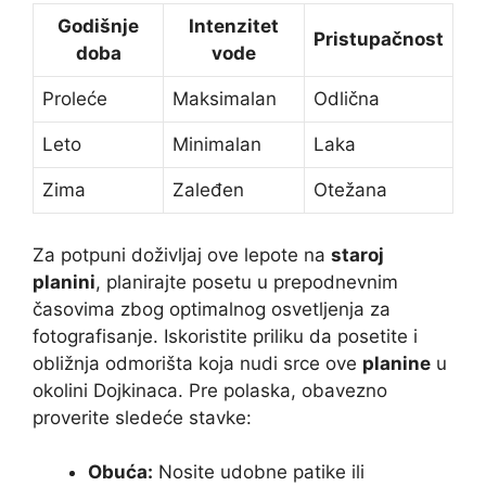
Godišnje
Intenzitet
Pristupačnost
doba
vode
Proleće
Maksimalan
Odlična
Leto
Minimalan
Laka
Zima
Zaleđen
Otežana
Za potpuni doživljaj ove lepote na
staroj
planini
, planirajte posetu u prepodnevnim
časovima zbog optimalnog osvetljenja za
fotografisanje. Iskoristite priliku da posetite i
obližnja odmorišta koja nudi srce ove
planine
u
okolini Dojkinaca. Pre polaska, obavezno
proverite sledeće stavke:
Obuća:
Nosite udobne patike ili