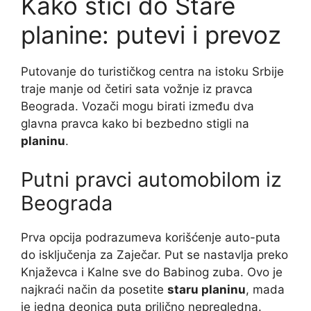
Kako stići do Stare
planine: putevi i prevoz
Putovanje do turističkog centra na istoku Srbije
traje manje od četiri sata vožnje iz pravca
Beograda. Vozači mogu birati između dva
glavna pravca kako bi bezbedno stigli na
planinu
.
Putni pravci automobilom iz
Beograda
Prva opcija podrazumeva korišćenje auto-puta
do isključenja za Zaječar. Put se nastavlja preko
Knjaževca i Kalne sve do Babinog zuba. Ovo je
najkraći način da posetite
staru planinu
, mada
je jedna deonica puta prilično nepregledna.