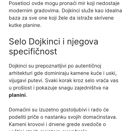
Posetioci ovde mogu pronaći mir koji nedostaje
modernim gradovima. Dojkinci služe kao idealna
baza za sve one koji žele da istraže skrivene
kutke planine.
Selo Dojkinci i njegova
specifičnost
Dojkinci su prepoznatljivi po autentičnoj
arhitekturi gde dominiraju kamene kuće i uski,
vijugavi putevi. Svaki korak kroz selo vraća vas
u prošlost i pokazuje snagu zajedništva na
planini
.
Domaćini su izuzetno gostoljubivi i rado će
podeliti priče o nastanku svojih domaćinstava.
Kameni krovovi i drvene grede svedoče o