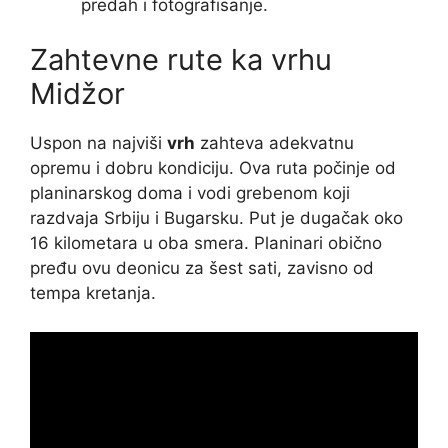
predah i fotografisanje.
Zahtevne rute ka vrhu
Midžor
Uspon na najviši
vrh
zahteva adekvatnu
opremu i dobru kondiciju. Ova ruta počinje od
planinarskog doma i vodi grebenom koji
razdvaja Srbiju i Bugarsku. Put je dugačak oko
16 kilometara u oba smera. Planinari obično
pređu ovu deonicu za šest sati, zavisno od
tempa kretanja.