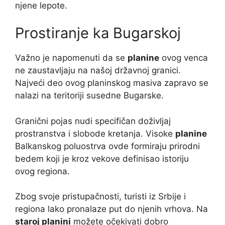
njene lepote.
Prostiranje ka Bugarskoj
Važno je napomenuti da se
planine
ovog venca
ne zaustavljaju na našoj državnoj granici.
Najveći deo ovog planinskog masiva zapravo se
nalazi na teritoriji susedne Bugarske.
Granični pojas nudi specifičan doživljaj
prostranstva i slobode kretanja. Visoke
planine
Balkanskog poluostrva ovde formiraju prirodni
bedem koji je kroz vekove definisao istoriju
ovog regiona.
Zbog svoje pristupačnosti, turisti iz Srbije i
regiona lako pronalaze put do njenih vrhova. Na
staroj planini
možete očekivati dobro