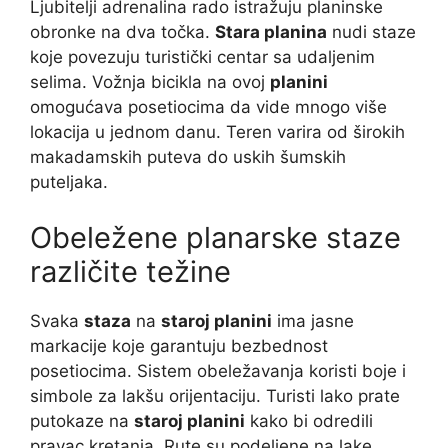
Ljubitelji adrenalina rado istražuju planinske
obronke na dva točka.
Stara planina
nudi staze
koje povezuju turistički centar sa udaljenim
selima. Vožnja bicikla na ovoj
planini
omogućava posetiocima da vide mnogo više
lokacija u jednom danu. Teren varira od širokih
makadamskih puteva do uskih šumskih
puteljaka.
Obeležene planarske staze
različite težine
Svaka
staza
na
staroj planini
ima jasne
markacije koje garantuju bezbednost
posetiocima. Sistem obeležavanja koristi boje i
simbole za lakšu orijentaciju. Turisti lako prate
putokaze na
staroj planini
kako bi odredili
pravac kretanja. Rute su podeljene na lake,