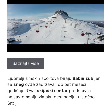
Saznajte više
Ljubitelji zimskih sportova biraju
Babin zub
jer
se
sneg
ovde zadržava i do pet meseci
godišnje. Ovaj
skijaški centar
predstavlja
najsavremeniju zimsku destinaciju u istočnoj
Srbiji.