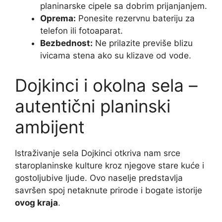
planinarske cipele sa dobrim prijanjanjem.
Oprema:
Ponesite rezervnu bateriju za
telefon ili fotoaparat.
Bezbednost:
Ne prilazite previše blizu
ivicama stena ako su klizave od vode.
Dojkinci i okolna sela –
autentični planinski
ambijent
Istraživanje sela Dojkinci otkriva nam srce
staroplaninske kulture kroz njegove stare kuće i
gostoljubive ljude. Ovo naselje predstavlja
savršen spoj netaknute prirode i bogate istorije
ovog kraja
.