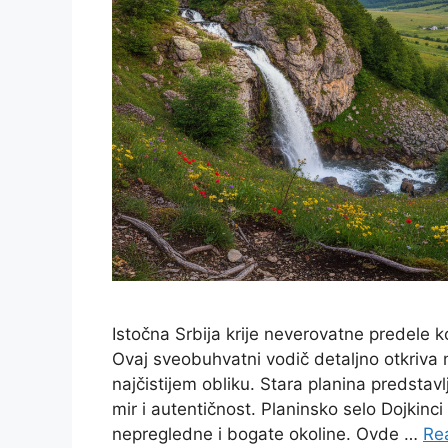
Istočna Srbija krije neverovatne predele
Ovaj sveobuhvatni vodič detaljno otkriva
najčistijem obliku. Stara planina predstavl
mir i autentičnost. Planinsko selo Dojkinc
nepregledne i bogate okoline. Ovde …
Re