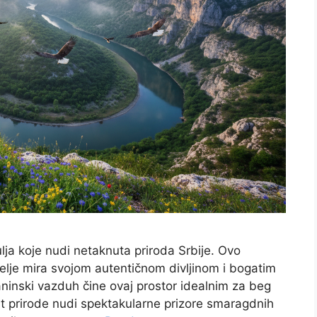
lja koje nudi netaknuta priroda Srbije. Ovo
itelje mira svojom autentičnom divljinom i bogatim
laninski vazduh čine ovaj prostor idealnim za beg
t prirode nudi spektakularne prizore smaragdnih