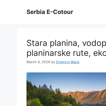
Skip
to
Serbia E-Cotour
content
Stara planina, vodop
planinarske rute, eko
March 4, 2026
by
Emersyn Black