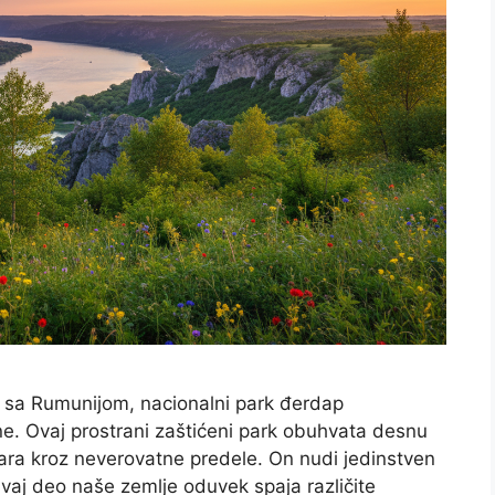
i sa Rumunijom, nacionalni park đerdap
ne. Ovaj prostrani zaštićeni park obuhvata desnu
tara kroz neverovatne predele. On nudi jedinstven
Ovaj deo naše zemlje oduvek spaja različite