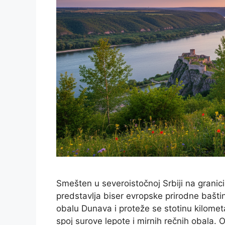
Smešten u severoistočnoj Srbiji na granic
predstavlja biser evropske prirodne bašti
obalu Dunava i proteže se stotinu kilome
spoj surove lepote i mirnih rečnih obala. 