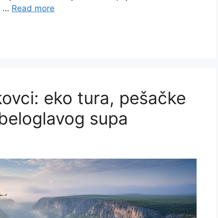
. …
Read more
kovci: eko tura, pešačke
 beloglavog supa