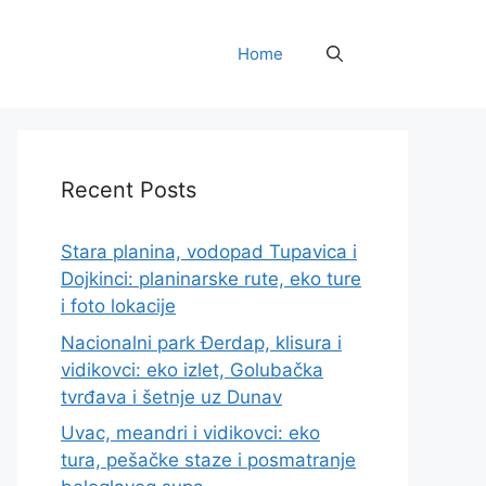
Home
Recent Posts
Stara planina, vodopad Tupavica i
Dojkinci: planinarske rute, eko ture
i foto lokacije
Nacionalni park Đerdap, klisura i
vidikovci: eko izlet, Golubačka
tvrđava i šetnje uz Dunav
Uvac, meandri i vidikovci: eko
tura, pešačke staze i posmatranje