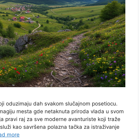
 koji oduzimaju dah svakom slučajnom posetiocu.
 magiju mesta gde netaknuta priroda vlada u svom
ja pravi raj za sve moderne avanturiste koji traže
i služi kao savršena polazna tačka za istraživanje
ad more